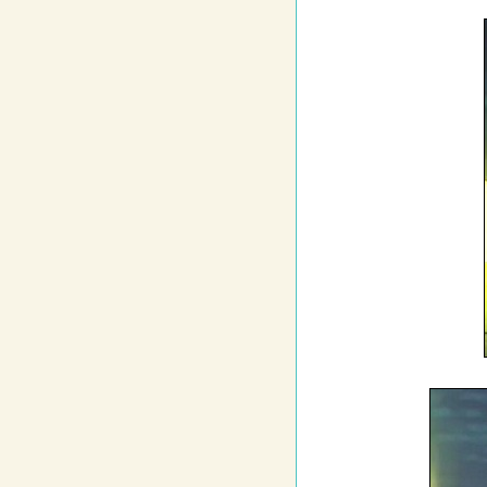
Pressestimmen
Notre Dame de Paris
Überblick
Photogalerie 1
Photogalerie 2
Pressestimmen
Und ....
Zauberblume
Im Konzerthaus
Tanz Tanz Tanz
Weihnachtsfeier