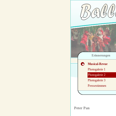
Erinnerungen
Musical-Revue
Photogalerie 1
Photogalerie 2
Photogalerie 3
Pressestimmen
Meeresleuchten
Die Uraufführung
Photogalerie 1
Peter Pan
Photogalerie 2