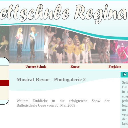
Unsere Schule
Kurse
Projekte
A
Musical-Revue - Photogalerie 2
Se
Bal
in 
aus
Weitere Einblicke in die erfolgreiche Show der
jed
Ballettschule Geue vom 30. Mai 2009.
let
im 
ver
der
las